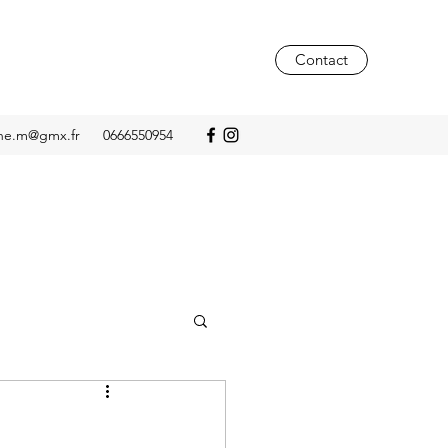
Contact
he.m@gmx.fr
0666550954