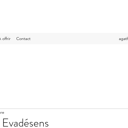
 offrir
Contact
agat
ure
 Evadésens