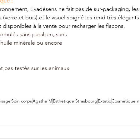
rque :
ironnement, Evadésens ne fait pas de sur-packaging, les
 (verre et bois) et le visuel soigné les rend très élégant
 disponibles à la vente pour recharger les flacons.
formulés sans paraben, sans 
huile minérale ou encore 
nt pas testés sur les animaux
visage
Soin corps
Agathe M
Esthétique Strasbourg
Extatic
Cosmétique na