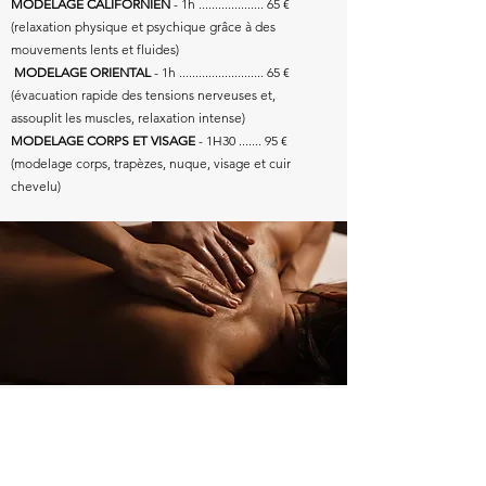
MODELAGE CALIFORNIEN
- 1h .................... 65 €
(relaxation physique et psychique grâce à des
mouvements lents et fluides)
MODELAGE ORIENTAL
- 1h .......................... 65 €
(évacuation rapide des tensions nerveuses et,
assouplit les muscles, relaxation intense)
MODELAGE CORPS ET VISAGE
- 1H30 ....... 95 €
(modelage corps, trapèzes, nuque, visage et cuir
chevelu)
LES PAUSES DETENTES
DOUCEUR DE SOIE
..................................... 95 €