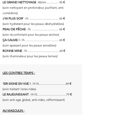
€
LE GRAND NETTOYAGE
-45min ............... 45
(soin nettoyant en profondeur, purifiant, anti-
comédons)
€
J'AI PLUS SOIF
-1h ...................................... 65
(soin hydratant pour les peaux déshydratées)
€
PEAU DE
PÊCHE
-1h .................................. 65
(soin réconfortant pour les peaux sèches)
€
ÇA CALME !
-1h ........................................... 65
(soin apaisant pour les peaux sensibles)
€
BONNE MINE
-1h ........................................ 65
(soin illuminateur pour les peaux ternes)
LES CONTRES TEMPS :
€
1ER SIGNE EN VUE !
-1h15...................................69
(soin traitant 1eres rides)
€
LE RAJEUNISSANT
-1h15......................................79
(soin anti-age global, anti-rides, raffermissant)
AU MASCULIN :