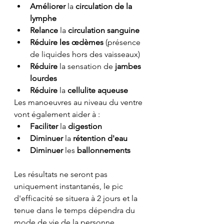
Améliorer
 la 
circulation de la 
lymphe
Relance
 la 
circulation sanguine
Réduire les œdèmes
 (présence 
de liquides hors des vaisseaux)
Réduire
 la sensation de 
jambes 
lourdes
Réduire
 la 
cellulite aqueuse
Les manoeuvres au niveau du ventre 
vont également aider à :
Faciliter 
la
 digestion
Diminuer 
la
 rétention d'eau
Diminuer 
les
 ballonnements
Les résultats ne seront pas 
uniquement instantanés, le pic 
d'efficacité se situera à 2 jours et la 
tenue dans le temps dépendra du 
mode de vie de la personne. 