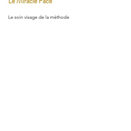
Le Miracle Face
Le soin visage de la méthode
C'est un combiné de manœuvres de 
drainage lymphatique et de 
remodelage sur le visage.
Le drainage lymphatique va 
permettre de donner de l'
éclat
 au 
visage et 
réduire les marques de 
fatigue
 notamment au niveau des 
cernes.